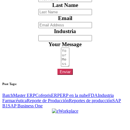
Last Name
Email
Industria
Your Message
Enviar
Post Tags:
BatchMaster ERP
Cofepris
ERP
ERP en la nube
FDA
Industria
Farmacéutica
Reporte de Producción
Reportes de producción
SAP
B1
SAP Business One